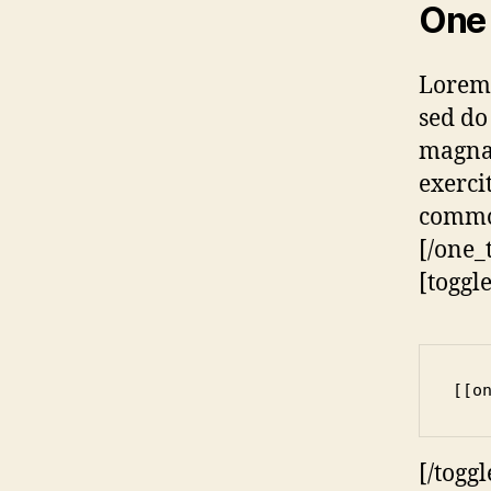
One 
Lorem 
sed do
magna 
exerci
commod
[/one_
[toggl
[/toggl