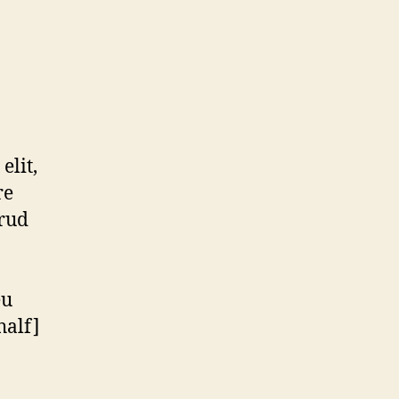
elit,
re
rud
eu
half]