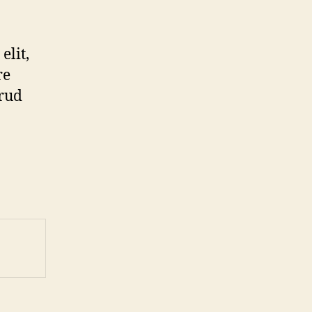
elit,
re
rud