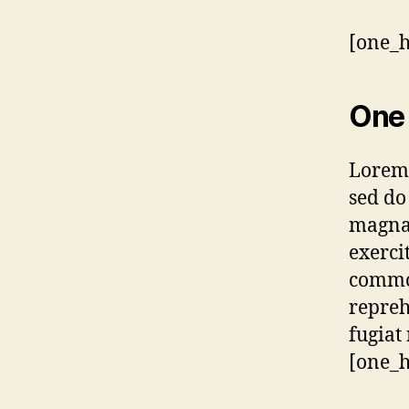
[one_h
One 
Lorem 
sed do
magna 
exerci
commod
repreh
fugiat
[one_h