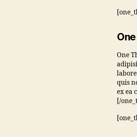
[one_t
One 
One Th
adipis
labore
quis n
ex ea 
[/one_
[one_t