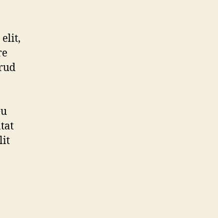
elit,
re
rud
eu
tat
lit