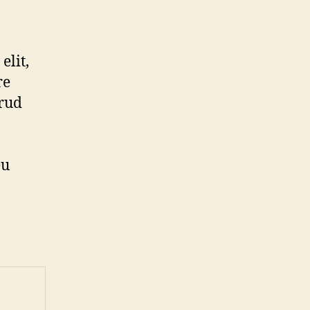
elit,
re
rud
eu