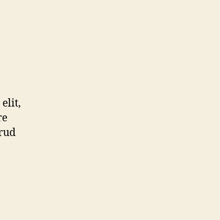
elit,
re
rud