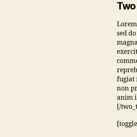
Two 
Lorem 
sed do
magna 
exerci
commod
repreh
fugiat
non pr
anim i
[/two_
[toggl