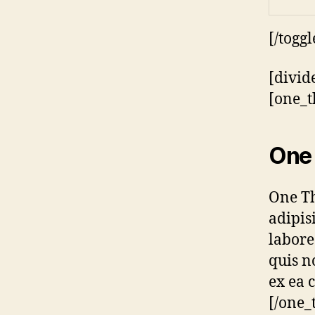
[/toggl
[divid
[one_t
One 
One Th
adipis
labore
quis n
ex ea 
[/one_