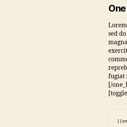
One 
Lorem 
sed do
magna 
exerci
commod
repreh
fugiat
[/one_
[toggl