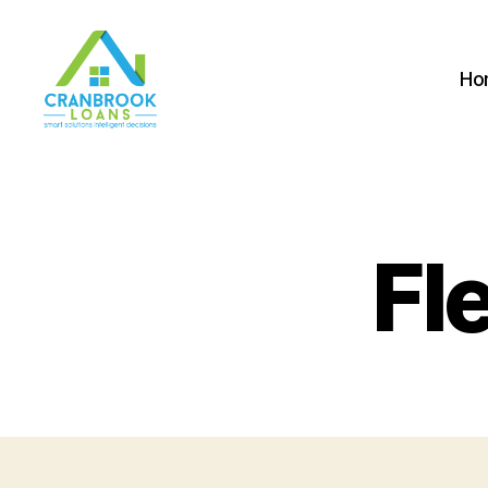
Ho
Fl