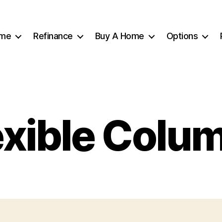
me
Refinance
Buy A Home
Options
exible Colu