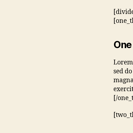
[divid
[one_t
One 
Lorem 
sed do
magna 
exerci
[/one_
[two_t